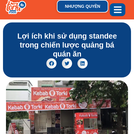
NHƯỢNG QUYỀN
GIỚI THIỆU
THƯƠNG HIỆU
TIN TỨC & XU HƯỚN
Lợi ích khi sử dụng standee
trong chiến lược quảng bá
quán ăn