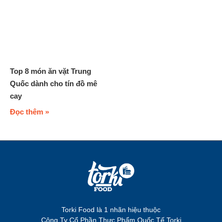
Top 8 món ăn vặt Trung
Quốc dành cho tín đồ mê
cay
Đọc thêm »
Torki Food là 1 nhãn hiệu thuộc
Công Ty Cổ Phần Thực Phẩm Quốc Tế Torki