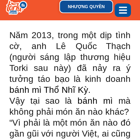
NHƯỢNG QUYỀN
GIỚI THIỆU
THƯƠNG HIỆU
TIN TỨC & XU HƯỚN
Năm 2013, trong một dịp tình
cờ, anh Lê Quốc Thạch
(người sáng lập thương hiệu
Torki sau này) đã nảy ra ý
tưởng táo bạo là kinh doanh
bánh mì Thổ Nhĩ Kỳ.
Vậy tại sao là
bánh mì
mà
không phải món ăn nào khác?
“Vì phải là một món ăn nào đó
gần gũi với người Việt, ai cũng