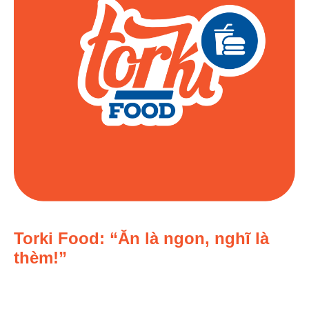
Torki Food: “Ăn là ngon, nghĩ là
thèm!”