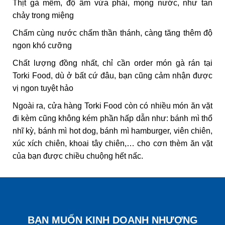
Thịt gà mềm, độ ẩm vừa phải, mọng nước, như tan
chảy trong miệng
Chấm cùng nước chấm thần thánh, càng tăng thêm độ
ngon khó cưỡng
Chất lượng đồng nhất, chỉ cần order món gà rán tại
Torki Food, dù ở bất cứ đâu, bạn cũng cảm nhận được
vị ngon tuyệt hảo
Ngoài ra, cửa hàng
Torki Food
còn có nhiều món ăn vặt
đi kèm cũng không kém phần hấp dẫn như:
bánh mì thổ
nhĩ kỳ
,
bánh mì hot dog
,
bánh mì hamburger
, viên chiên,
xúc xích chiên, khoai tây chiên,… cho cơn thèm ăn vặt
của bạn được chiều chuộng hết nấc.
BẠN MUỐN KINH DOANH NHƯỢNG