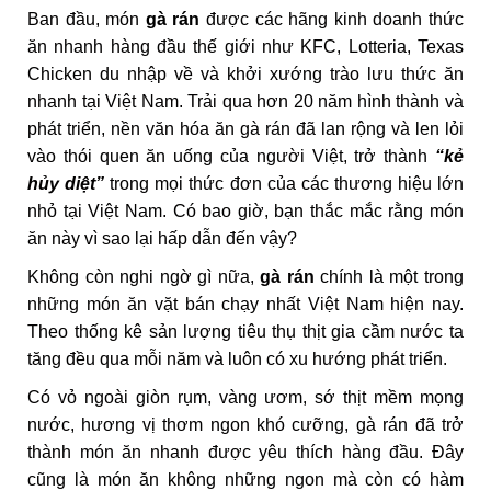
Ban đầu, món
gà rán
được các hãng kinh doanh thức
ăn nhanh hàng đầu thế giới như KFC, Lotteria, Texas
Chicken du nhập về và khởi xướng trào lưu thức ăn
nhanh tại Việt Nam. Trải qua hơn 20 năm hình thành và
phát triển, nền văn hóa ăn gà rán đã lan rộng và len lỏi
vào thói quen ăn uống của người Việt, trở thành
“kẻ
hủy diệt”
trong mọi thức đơn của các thương hiệu lớn
nhỏ tại Việt Nam. Có bao giờ, bạn thắc mắc rằng món
ăn này vì sao lại hấp dẫn đến vậy?
Không còn nghi ngờ gì nữa,
gà rán
chính là một trong
những món ăn vặt bán chạy nhất Việt Nam hiện nay.
Theo thống kê sản lượng tiêu thụ thịt gia cầm nước ta
tăng đều qua mỗi năm và luôn có xu hướng phát triển.
Có vỏ ngoài giòn rụm, vàng ươm, sớ thịt mềm mọng
nước, hương vị thơm ngon khó cưỡng, gà rán đã trở
thành món ăn nhanh được yêu thích hàng đầu. Đây
cũng là món ăn không những ngon mà còn có hàm