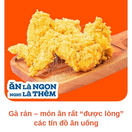
Gà rán – món ăn rất “được lòng”
các tín đồ ăn uống