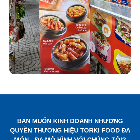
BẠN MUỐN KINH DOANH NHƯỢNG
QUYỀN THƯƠNG HIỆU TORKI FOOD ĐA
MÓN - ĐA MÔ HÌNH VỚI CHÚNG TÔI?