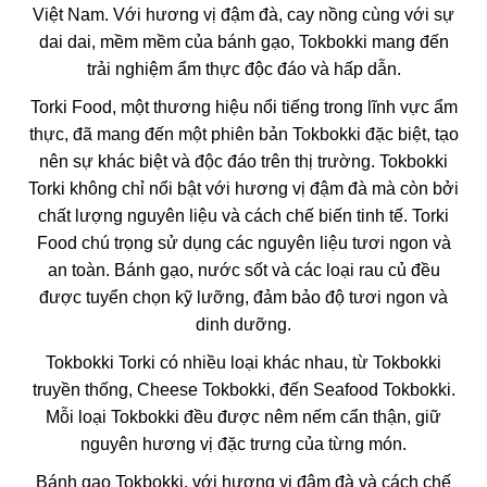
Việt Nam. Với hương vị đậm đà, cay nồng cùng với sự
dai dai, mềm mềm của bánh gạo, Tokbokki mang đến
trải nghiệm ẩm thực độc đáo và hấp dẫn.
Torki Food, một thương hiệu nổi tiếng trong lĩnh vực ẩm
thực, đã mang đến một phiên bản Tokbokki đặc biệt, tạo
nên sự khác biệt và độc đáo trên thị trường. Tokbokki
Torki không chỉ nổi bật với hương vị đậm đà mà còn bởi
chất lượng nguyên liệu và cách chế biến tinh tế. Torki
Food chú trọng sử dụng các nguyên liệu tươi ngon và
an toàn. Bánh gạo, nước sốt và các loại rau củ đều
được tuyển chọn kỹ lưỡng, đảm bảo độ tươi ngon và
dinh dưỡng.
Tokbokki Torki có nhiều loại khác nhau, từ Tokbokki
truyền thống, Cheese Tokbokki, đến Seafood Tokbokki.
Mỗi loại Tokbokki đều được nêm nếm cẩn thận, giữ
nguyên hương vị đặc trưng của từng món.
Bánh gạo Tokbokki, với hương vị đậm đà và cách chế