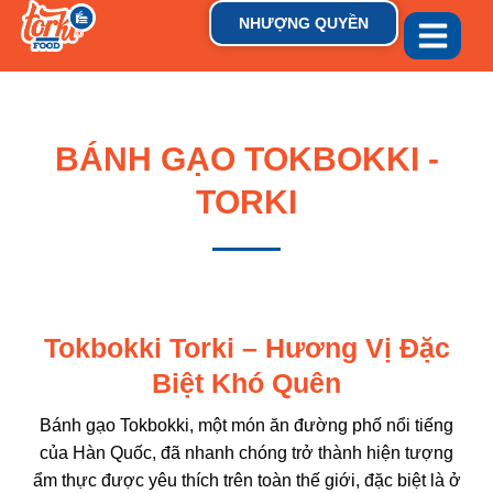
NHƯỢNG QUYỀN
GIỚI THIỆU
THƯƠNG HIỆU
TIN TỨC & XU HƯỚN
BÁNH GẠO TOKBOKKI -
TORKI
Tokbokki Torki – Hương Vị Đặc
Biệt Khó Quên
Bánh gạo
Tokbokki
, một món ăn đường phố nổi tiếng
của
Hàn Quốc
, đã nhanh chóng trở thành hiện tượng
ẩm thực được yêu thích trên toàn thế giới, đặc biệt là ở