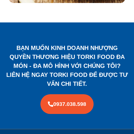
BẠN MUỐN KINH DOANH NHƯỢNG
QUYỀN THƯƠNG HIỆU TORKI FOOD ĐA
MÓN - ĐA MÔ HÌNH VỚI CHÚNG TÔI?
LIÊN HỆ NGAY TORKI FOOD ĐỂ ĐƯỢC TƯ
VẤN CHI TIẾT.
0937.038.598