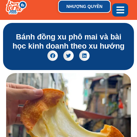
NHƯỢNG QUYỀN
GIỚI THIỆU
THƯƠNG HIỆU
TIN TỨC & XU HƯỚN
Bánh đồng xu phô mai và bài
học kinh doanh theo xu hướng