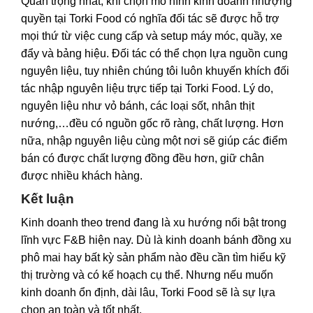
Quan trọng nhất, khi chọn mô hình kinh doanh nhượng
quyền tại Torki Food có nghĩa đối tác sẽ được hỗ trợ
mọi thứ từ việc cung cấp và setup máy móc, quầy, xe
đẩy và bảng hiệu. Đối tác có thể chọn lựa nguồn cung
nguyên liệu, tuy nhiên chúng tôi luôn khuyến khích đối
tác nhập nguyên liệu trực tiếp tại Torki Food. Lý do,
nguyên liệu như vỏ bánh, các loại sốt, nhân thịt
nướng,…đều có nguồn gốc rõ ràng, chất lượng. Hơn
nữa, nhập nguyên liệu cùng một nơi sẽ giúp các điểm
bán có được chất lượng đồng đều hơn, giữ chân
được nhiều khách hàng.
Kết luận
Kinh doanh theo trend đang là xu hướng nổi bật trong
lĩnh vực F&B hiện nay. Dù là kinh doanh bánh đồng xu
phô mai hay bất kỳ sản phẩm nào đều cần tìm hiểu kỹ
thị trường và có kế hoạch cụ thể. Nhưng nếu muốn
kinh doanh ổn định, dài lâu, Torki Food sẽ là sự lựa
chọn an toàn và tốt nhất.