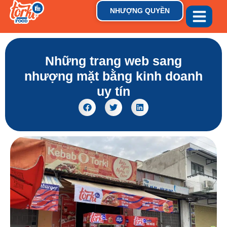
NHƯỢNG QUYỀN
GIỚI THIỆU
THƯƠNG HIỆU
TIN TỨC & XU HƯỚN
Những trang web sang
nhượng mặt bằng kinh doanh
uy tín