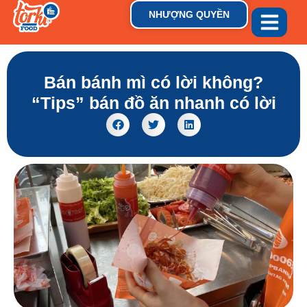
NHƯỢNG QUYỀN
GIỚI THIỆU
THƯƠNG HIỆU
TIN TỨC & XU HƯỚN
Bán bánh mì có lời không?
“Tips” bán đồ ăn nhanh có lời