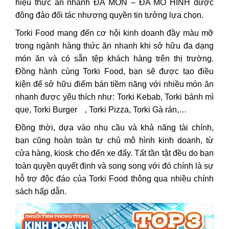
hiệu thức ăn nhanh ĐA MÓN – ĐA MÔ HÌNH được
đông đảo đối tác nhượng quyền tin tưởng lựa chọn.
Torki Food mang đến cơ hội kinh doanh đầy màu mỡ
trong ngành hàng
thức ăn nhanh
khi sở hữu đa dạng
món ăn và có sẵn tệp khách hàng trên thị trường.
Đồng hành cùng Torki Food, bạn sẽ được tạo điều
kiện để sở hữu điểm bán tiềm năng với nhiều món ăn
nhanh được yêu thích như: Torki Kebab, Torki bánh mì
que,
Torki Burger
, Torki Pizza, Torki Gà rán,…
Đồng thời, dựa vào nhu cầu và khả năng tài chính,
bạn cũng hoàn toàn tự chủ mô hình kinh doanh, từ
cửa hàng, kiosk cho đến xe đẩy. Tất tần tật đều do bạn
toàn quyền quyết định và song song với đó chính là sự
hỗ trợ độc đáo của Torki Food thông qua nhiều chính
sách hấp dẫn.