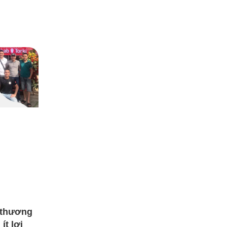
 thương
ít lợi