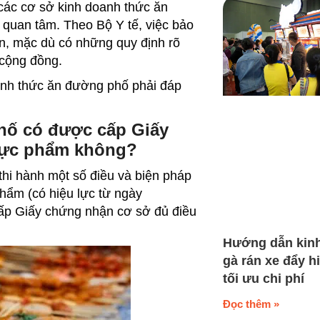
các cơ sở kinh doanh thức ăn
quan tâm. Theo Bộ Y tế, việc bảo
ớn, mặc dù có những quy định rõ
 cộng đồng.
anh thức ăn đường phố
phải đáp
hố có được cấp Giấy
thực phẩm không?
thi hành một số điều và biện pháp
hẩm (có hiệu lực từ ngày
cấp Giấy chứng nhận cơ sở đủ điều
Hướng dẫn kin
gà rán xe đẩy h
tối ưu chi phí
Đọc thêm »