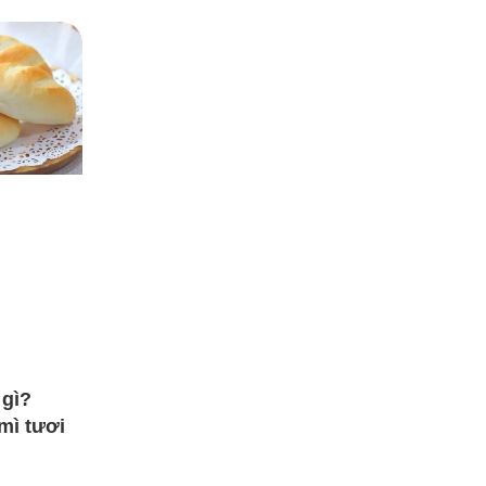
 gì?
mì tươi