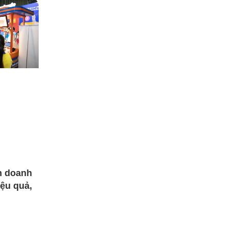
h doanh
iệu quả,