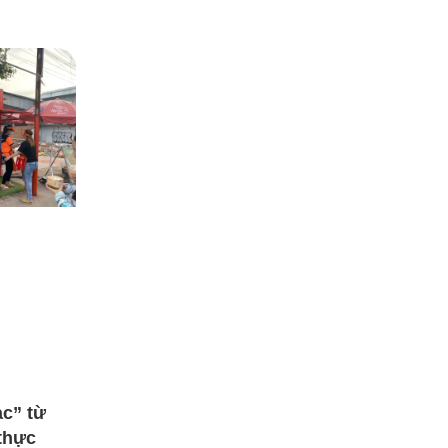
ạc” từ
thực