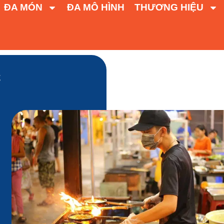
ĐA MÓN
ĐA MÔ HÌNH
THƯƠNG HIỆU
c