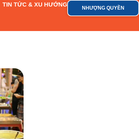
TIN TỨC & XU HƯỚNG
NHƯỢNG QUYỀN