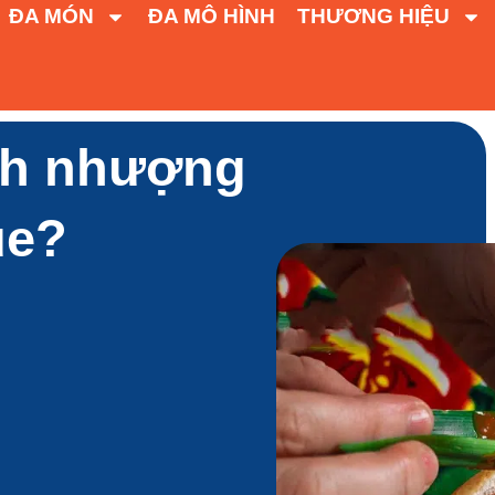
ĐA MÓN
ĐA MÔ HÌNH
THƯƠNG HIỆU
nh nhượng
ue?