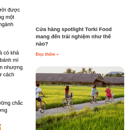
gười được
ng một
 ngành
Cửa hàng spotlight Torki Food
mang đến trải nghiệm như thế
nào?
và có khả
Đọc thêm »
 bánh mì
ển nhượng
ư cách
 vững chắc
ợng