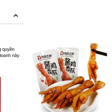
g quyền
 doanh này