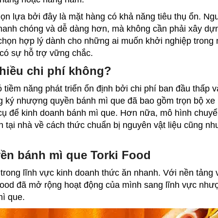
n lựa bởi đây là mặt hàng có khả năng tiêu thụ ổn. N
hanh chóng và dễ dàng hơn, mà không cần phải xây dự
 chọn hợp lý dành cho những ai muốn khởi nghiệp trong
có sự hỗ trợ vững chắc.
hiều chi phí không?
 tiềm năng phát triển ổn định bởi chi phí ban đầu thấp 
ng ký nhượng quyền bánh mì que đã bao gồm trọn bộ xe
 cụ để kinh doanh bánh mì que. Hơn nữa, mô hình chuy
 tại nhà về cách thức chuẩn bị nguyên vật liệu cũng nh
ền bánh mì que Torki Food
trong lĩnh vực kinh doanh thức ăn nhanh. Với nền tảng
 Food đã mở rộng hoạt động của mình sang lĩnh vực như
mì que
.