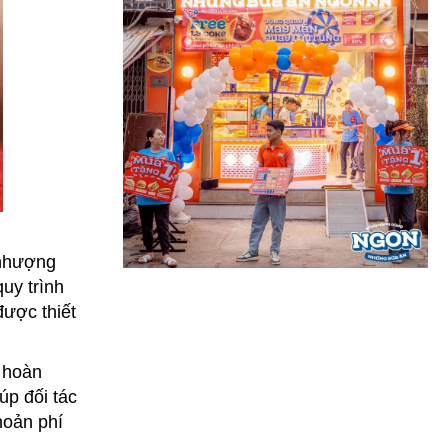
 nhượng
uy trình
được thiết
 hoàn
úp đối tác
hoản phí