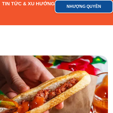
TIN TỨC & XU HƯỚNG
NHƯỢNG QUYỀN