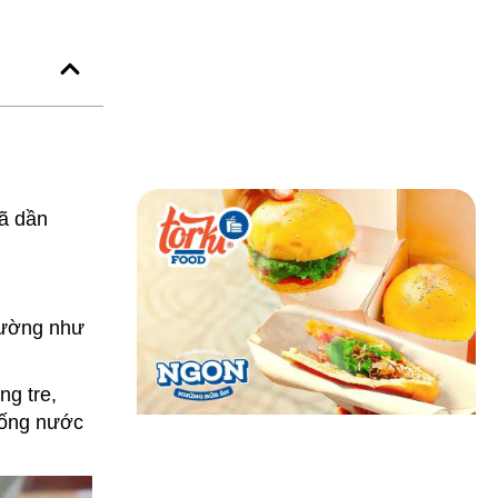
đã dần
 dường như
g tre,
uống nước