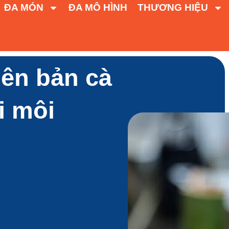
ĐA MÓN
ĐA MÔ HÌNH
THƯƠNG HIỆU
iên bản cà
i môi