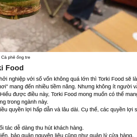
Cà phê ống tre
ki Food
i nghiệp với số vốn không quá lớn thì Torki Food sẽ là
hơi” mang đến nhiều tiềm năng. Nhưng không ít người v
n. Hiểu được điều này, Torki Food mong muốn có thể ma
ững trong ngành này.
ều quyền lợi hấp dẫn và lâu dài. Cụ thể, các quyền lợi 
đối tác dễ dàng thu hút khách hàng.
 biến, bảo quản nguyên liệu cũng như quản lý cửa hàng.