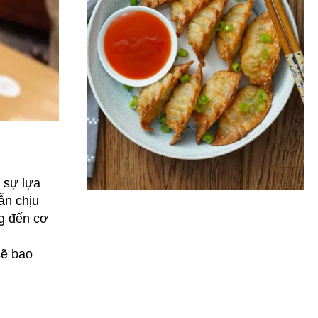
 sự lựa
ẫn chịu
ng đến cơ
sẽ bao