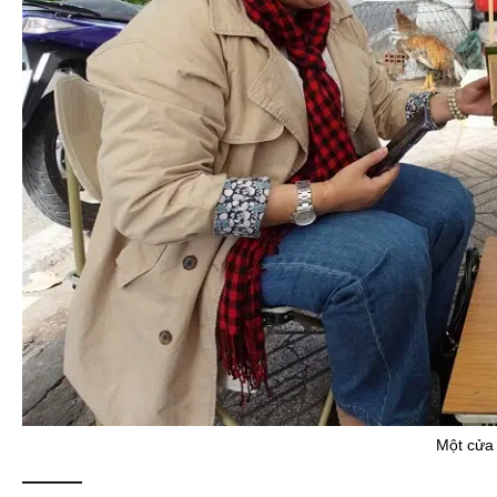
Một cửa
———