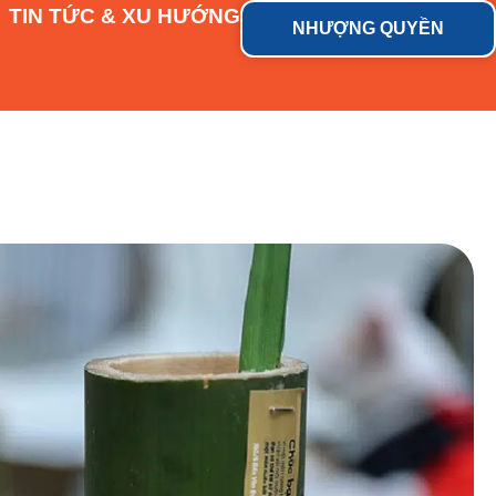
TIN TỨC & XU HƯỚNG
NHƯỢNG QUYỀN