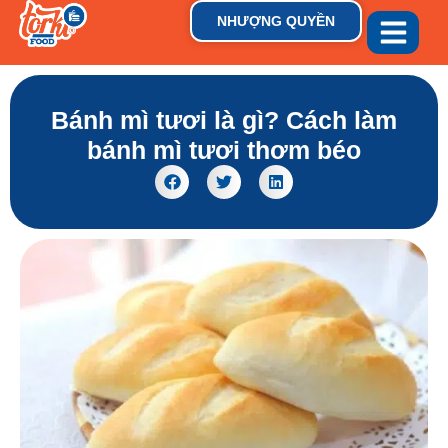
NHƯỢNG QUYỀN
GIỚI THIỆU
THƯƠNG HIỆU
TIN TỨC & XU HƯỚN
Bánh mì tươi là gì? Cách làm
bánh mì tươi thơm béo