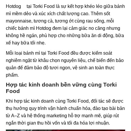
Hotdog
tại Torki Food là sự kết hợp khéo léo giữa bánh
mì mềm dẻo và xúc xích chất lượng cao. Thêm sốt
mayonnaise, tương cà, tương ớt cùng rau sống, mỗi
chiếc bánh mì Hotdog đem lại cảm giác no căng nhưng
không hề ngán, phù hợp cho những bữa ăn di động, bữa
xế hay bữa tối nhẹ.
Mỗi loại bánh mì tại Torki Food đều được kiểm soát
nghiêm ngặt từ khâu chọn nguyên liệu, chế biến đến bảo
quản để đảm bảo độ tươi ngon, vệ sinh an toàn thực
phẩm.
Hợp tác kinh doanh bền vững cùng Torki
Food
Khi hợp tác kinh doanh cùng Torki Food, đối tác sẽ được
thụ hưởng quy trình vận hành chuẩn hóa, đào tạo bài bản
từ A–Z và hệ thống marketing hỗ trợ mạnh mẽ, giúp rút
ngắn thời gian thu hồi vốn và tối đa hóa lợi nhuận.