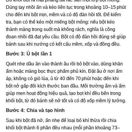
Dùng tay nhồi ấn và kéo liên tục trong khoảng 10–15 phút
cho đến khi bột mịn, mềm và có độ đàn hồi tốt. Để kiểm
tra, bạn có thể kéo một miếng bột mỏng: nếu bột kéo
thành màng trong suốt mà không rách, nghĩa là công
đoạn nhồi đã đạt yêu cầu. Bột có độ đàn hồi đúng sẽ giúp
bánh sau khi nướng có kết cấu mềm, xốp và đồng đều.
Bước 3: Ủ bột lần 1
Quét nhẹ dầu ăn vào thành âu rồi bỏ bột vào, dùng khăn
ẩm hoặc màng bọc thực phẩm phủ kín. Đặt âu ở nơi ấm
áp, không có gió lùa, ủ từ 40 đến 70 phút hoặc đến khi
bột nở gấp đôi kích thước ban đầu. Môi trường ẩm và ấm
giúp men hoạt động hiệu quả, tạo bọt khí đều bên trong
khối bột, từ đó bánh sẽ nở tốt và có độ xốp mềm lý tưởng.
Bước 4: Chia và tạo hình
Sau khi bột đã nở, ấn nhẹ để loại bỏ khí thừa rồi chia
khối bột thành 6 phần đều nhau (mỗi phần khoảng 73–