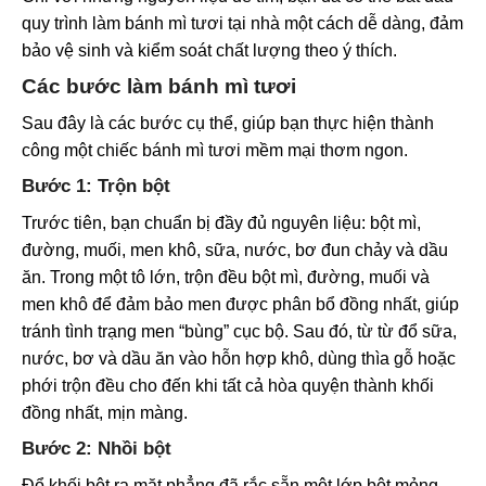
quy trình làm bánh mì tươi tại nhà một cách dễ dàng, đảm
bảo vệ sinh và kiểm soát chất lượng theo ý thích.
Các bước làm bánh mì tươi
Sau đây là các bước cụ thể, giúp bạn thực hiện thành
công một chiếc bánh mì tươi mềm mại thơm ngon.
Bước 1: Trộn bột
Trước tiên, bạn chuẩn bị đầy đủ nguyên liệu: bột mì,
đường, muối, men khô, sữa, nước, bơ đun chảy và dầu
ăn. Trong một tô lớn, trộn đều bột mì, đường, muối và
men khô để đảm bảo men được phân bổ đồng nhất, giúp
tránh tình trạng men “bùng” cục bộ. Sau đó, từ từ đổ sữa,
nước, bơ và dầu ăn vào hỗn hợp khô, dùng thìa gỗ hoặc
phới trộn đều cho đến khi tất cả hòa quyện thành khối
đồng nhất, mịn màng.
Bước 2: Nhồi bột
Đổ khối bột ra mặt phẳng đã rắc sẵn một lớp bột mỏng.