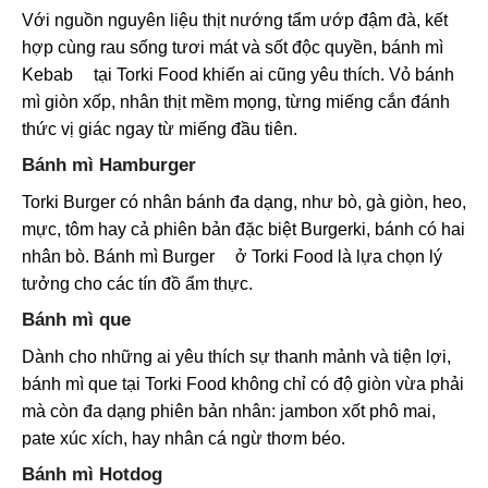
Với nguồn nguyên liệu thịt nướng tẩm ướp đậm đà, kết
hợp cùng rau sống tươi mát và sốt độc quyền, bánh mì
Kebab
tại Torki Food khiến ai cũng yêu thích. Vỏ bánh
mì giòn xốp, nhân thịt mềm mọng, từng miếng cắn đánh
thức vị giác ngay từ miếng đầu tiên.
Bánh mì Hamburger
Torki Burger có nhân bánh đa dạng, như bò, gà giòn, heo,
mực, tôm hay cả phiên bản đặc biệt Burgerki, bánh có hai
nhân bò.
Bánh mì Burger
ở Torki Food là lựa chọn lý
tưởng cho các tín đồ ẩm thực.
Bánh mì que
Dành cho những ai yêu thích sự thanh mảnh và tiện lợi,
bánh mì
que tại Torki Food không chỉ có độ giòn vừa phải
mà còn đa dạng phiên bản nhân: jambon xốt phô mai,
pate xúc xích, hay nhân cá ngừ thơm béo.
Bánh mì Hotdog