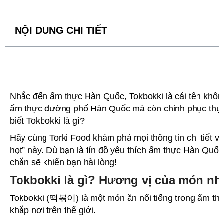
NỘI DUNG CHI TIẾT
Nhắc đến ẩm thực Hàn Quốc, Tokbokki là cái tên khô
ẩm thực đường phố Hàn Quốc mà còn chinh phục thự
biết Tokbokki là gì?
Hãy cùng Torki Food khám phá mọi thông tin chi tiết
họt” này. Dù bạn là tín đồ yêu thích ẩm thực Hàn Qu
chắn sẽ khiến bạn hài lòng!
Tokbokki là gì? Hương vị của món n
Tokbokki (떡볶이) là một món ăn nổi tiếng trong ẩm t
khắp nơi trên thế giới.