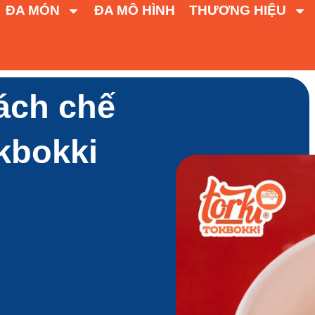
ĐA MÓN
ĐA MÔ HÌNH
THƯƠNG HIỆU
Cách chế
kbokki