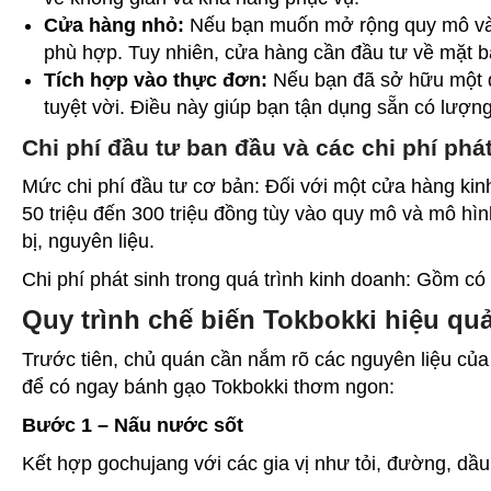
Cửa hàng nhỏ:
Nếu bạn muốn mở rộng quy mô và 
phù hợp. Tuy nhiên, cửa hàng cần đầu tư về mặt bằn
Tích hợp vào thực đơn:
Nếu bạn đã sở hữu một q
tuyệt vời. Điều này giúp bạn tận dụng sẵn có lượ
Chi phí đầu tư ban đầu và các chi phí phá
Mức chi phí đầu tư cơ bản: Đối với một cửa hàng kin
50 triệu đến 300 triệu đồng tùy vào quy mô và mô hìn
bị, nguyên liệu.
Chi phí phát sinh trong quá trình kinh doanh: Gồm có n
Quy trình chế biến Tokbokki hiệu qu
Trước tiên, chủ quán cần nắm rõ các nguyên liệu của
để có ngay bánh gạo Tokbokki thơm ngon:
Bước 1 – Nấu nước sốt
Kết hợp gochujang với các gia vị như tỏi, đường, dầ