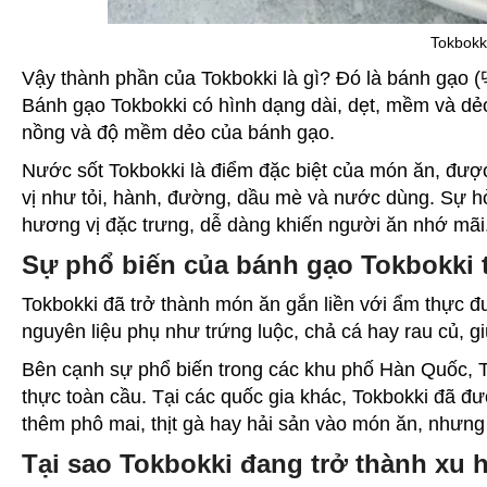
Tokbokk
Vậy thành phần của Tokbokki là gì? Đó là bánh gạo 
Bánh gạo Tokbokki
có hình dạng dài, dẹt, mềm và dẻo
nồng và độ mềm dẻo của bánh gạo.
Nước sốt Tokbokki là điểm đặc biệt của món ăn, được
vị như tỏi, hành, đường, dầu mè và nước dùng. Sự hò
hương vị đặc trưng, dễ dàng khiến người ăn nhớ mãi
Sự phổ biến của
bánh gạo Tokbokki
Tokbokki
đã trở thành món ăn gắn liền với
ẩm thực đ
nguyên liệu phụ như trứng luộc, chả cá hay rau củ, 
Bên cạnh sự phổ biến trong các khu phố
Hàn Quốc
, 
thực toàn cầu. Tại các quốc gia khác, Tokbokki đã đ
thêm phô mai, thịt gà hay hải sản vào món ăn, nhưn
Tại sao Tokbokki đang trở thành xu