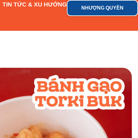
TIN TỨC & XU HƯỚNG
NHƯỢNG QUYỀN