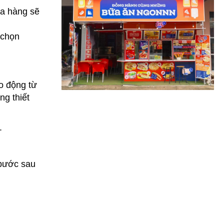
a hàng sẽ
 chọn
o động từ
ng thiết
.
 bước sau