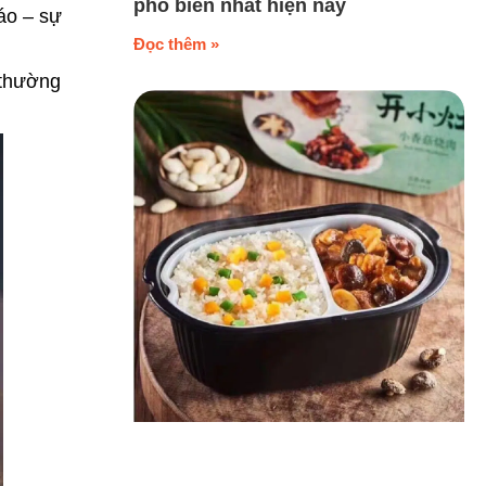
phổ biến nhất hiện nay
áo – sự
Đọc thêm »
 thường