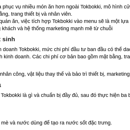
phục vụ nhiều món ăn hơn ngoài Tokbokki, mô hình cử
g, trang thiết bị và nhân viên.
uán ăn, việc tích hợp Tokbokki vào menu sẽ là một lựa
ng khách và hệ thống marketing mạnh mẽ từ chuỗi
t sinh
h doanh Tokbokki, mức chi phí đầu tư ban đầu có thể da
h kinh doanh. Các chi phí cơ bản bao gồm mặt bằng, tra
hân công, vật liệu thay thế và bảo trì thiết bị, marketing
ả
 Tokbokki là gì và chuẩn bị đầy đủ, sau đó thực hiện ba
u mè và nước dùng để tạo ra nước sốt đặc trưng.