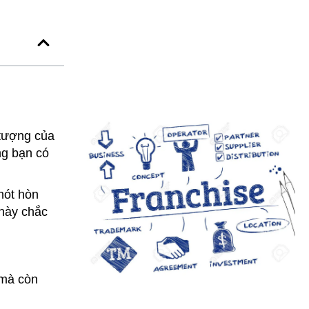
 tượng của
ng bạn có
hót hòn
 này chắc
 mà còn