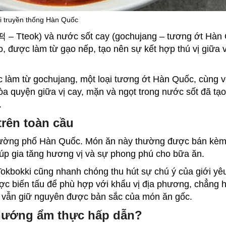
i truyền thống Hàn Quốc
(떡 – Tteok) và nước sốt cay (gochujang – tương ớt Hàn
, được làm từ gạo nếp, tạo nên sự kết hợp thú vị giữa v
 làm từ gochujang, một loại tương ớt Hàn Quốc, cùng v
a quyện giữa vị cay, mặn và ngọt trong nước sốt đã tạ
.
trên toàn cầu
ường phố Hàn Quốc
. Món ăn này thường được bán kèm
giúp gia tăng hương vị và sự phong phú cho bữa ăn.
Tokbokki cũng nhanh chóng thu hút sự chú ý của giới yê
ược biến tấu để phù hợp với khẩu vị địa phương, chẳng 
g vẫn giữ nguyên được bản sắc của món ăn gốc.
 hướng ẩm thực hấp dẫn?