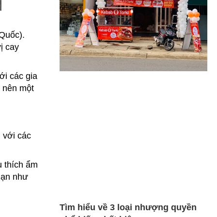
 Quốc).
ị cay
ới các gia
o nên một
 với các
u thích ẩm
hạn như
Tìm hiểu về 3 loại nhượng quyền