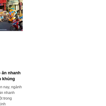
ồ ăn nhanh
n khủng
ện nay, ngành
ăn nhanh
t trong
kinh