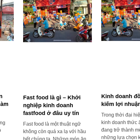
n
Kinh doanh đ
Fast food là gì – Khởi
làm
kiếm lợi nhuậ
nghiệp kinh doanh
fastfood ở đâu uy tín
Trong thời đại hi
kinh doanh thức 
ông
Fast food là một thuật ngữ
đang trở thành mộ
ó
không còn quá xa lạ với hầu
những lựa chọn 
hết chúng ta. Những món ăn