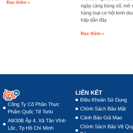
Đọc thêm »
ngày càng bùng nổ, mở 
hàng loạt cơ hội kinh do
hấp dẫn đầy
Đọc thêm »
LIÊN KẾT
Điều Khoản Sử Dụng
Công Ty Cổ Phần Thực
Chính Sách Bảo Mật
Phẩm Quốc Tế Torki
Cảnh Báo Giả Mạo
A9/30B Ấp 4, Xã Tân Vĩnh
Chính Sách Bảo Vệ Quy
Lộc, Tp Hồ Chí Minh