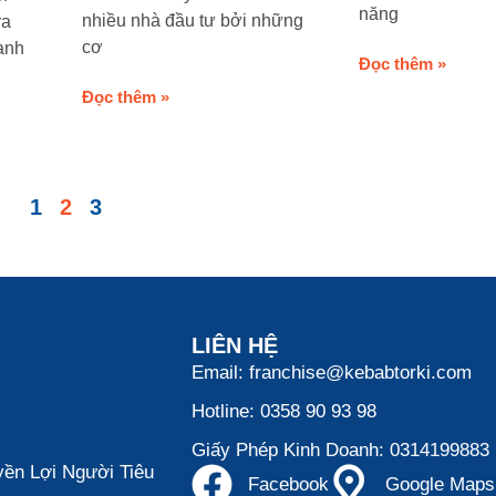
năng
nhiều nhà đầu tư bởi những
ra
cơ
anh
Đọc thêm »
Đọc thêm »
1
2
3
LIÊN HỆ
Email: franchise@kebabtorki.com
Hotline: 0358 90 93 98
Giấy Phép Kinh Doanh: 0314199883
ền Lợi Người Tiêu
Facebook
Google Maps