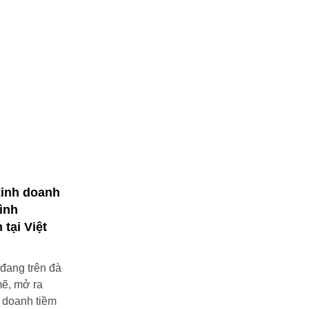
kinh doanh
ình
tại Việt
 đang trên đà
mẽ, mở ra
h doanh tiềm