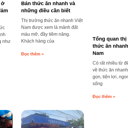
 ở
Bán thức ăn nhanh và
đảm
những điều cần biết
Thị trường thức ăn nhanh Việt
Nam được xem là mảnh đất
sức
màu mỡ, đầy tiềm năng.
anh
Tổng quan thị
Khách hàng của
g như
thức ăn nhanh
Nam
Đọc thêm »
Có rất nhiều từ đ
về thức ăn nhan
gọn, tiện lợi, ng
sống
Đọc thêm »