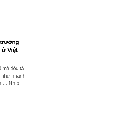
 trường
 ở Việt
ể mà tiêu tả
h như nhanh
on,… Nhịp