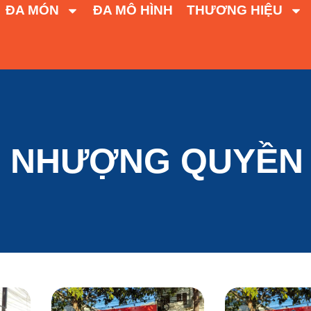
ĐA MÓN
ĐA MÔ HÌNH
THƯƠNG HIỆU
H NHƯỢNG QUYỀN