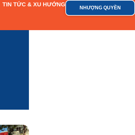
TIN TỨC & XU HƯỚNG
NHƯỢNG QUYỀN