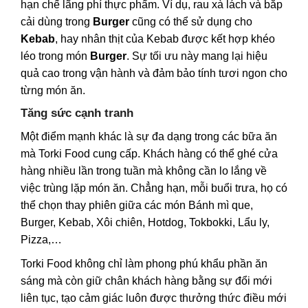
hạn chế lãng phí thực phẩm. Ví dụ, rau xà lách và bắp
cải dùng trong
Burger
cũng có thể sử dụng cho
Kebab
, hay nhân thịt của Kebab được kết hợp khéo
léo trong món
Burger
. Sự tối ưu này mang lại hiệu
quả cao trong vận hành và đảm bảo tính tươi ngon cho
từng món ăn.
Tăng sức cạnh tranh
Một điểm mạnh khác là sự đa dạng trong các bữa ăn
mà Torki Food cung cấp. Khách hàng có thể ghé cửa
hàng nhiều lần trong tuần mà không cần lo lắng về
việc trùng lặp món ăn. Chẳng hạn, mỗi buổi trưa, họ có
thể chọn thay phiên giữa các món Bánh mì que,
Burger, Kebab, Xôi chiên, Hotdog, Tokbokki, Lẩu ly,
Pizza,…
Torki Food không chỉ làm phong phú khẩu phần ăn
sáng mà còn giữ chân khách hàng bằng sự đổi mới
liên tục, tạo cảm giác luôn được thưởng thức điều mới