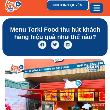
NHƯỢNG QUYỀN
GIỚI THIỆU
THƯƠNG HIỆU
TIN TỨC & XU HƯỚN
Menu Torki Food thu hút khách
hàng hiệu quả như thế nào?