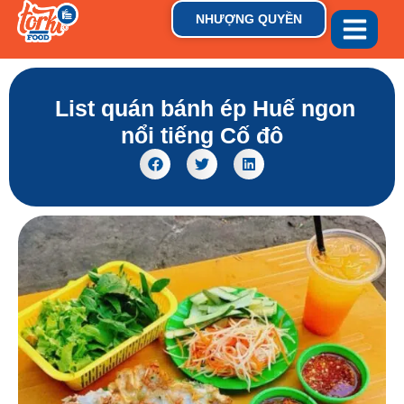
NHƯỢNG QUYỀN
GIỚI THIỆU
THƯƠNG HIỆU
TIN TỨC & XU HƯỚN
List quán bánh ép Huế ngon
nổi tiếng Cố đô