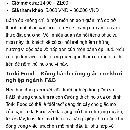
Giờ mở cửa
: 14:00 – 21:00
Giá tham khảo
: 5,000 VNĐ – 30,000 VNĐ
Bánh ép không chỉ là một món ăn đơn giản, mà đã trở
thành một phần văn hóa của Huế, mang dấu ấn của ẩm
thực địa phương. Với nhiều quán ăn nổi tiếng phục vụ
món này, du khách sẽ có cơ hội trải nghiệm những
hương vị độc đáo và hấp dẫn của món bánh ép Huế. Nếu
có dịp đến với cố đô, đừng quên ghé thăm những địa chỉ
trên để nếm thử hương vị này.
Torki Food – Đồng hành cùng giấc mơ khơi
nghiệp ngành F&B
Nếu bạn đang xem xét việc
khởi nghiệp trong lĩnh vực
F&B
nhưng chưa tìm ra con đường thích hợp và ổn định,
Torki Food có thể là “đối tác” đáng tin cậy cho giấc mơ
của bạn. Torki Food với đa dạng mô hình nhượng quyền,
từ xe đẩy, kios đến mô hình cửa hàng, giúp chủ quán chủ
động trong việc lựa chọn mô hình đầu tư phù hợp với