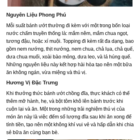
Nguyên Liệu Phong Phú
Mỗi suất bánh ướt thường đi kèm với một trong bốn loại
nước chấm truyền thống là: mắm nêm, mắm chua ngọt,
tương đậu, hoặc xí muội. Topping đi kèm rất đa dạng, bao
gồm nem nướng, thịt nướng, nem chua, chả lụa, chả quế,
dưa chua muối, xoài bào mỏng, dưa leo, và lá húng quế.
Những nguyên liệu này kết hợp hài hòa tạo nên một bữa
ăn không ngán, vừa miệng và thú vị.
Hương Vị Đặc Trưng
Khi thưởng thức bánh ướt chồng đĩa, thực khách có thể
thêm mỡ hành, hẹ, và bột tôm khô lên bánh trước khi
cuộn lại và ăn. Một trong những trải nghiệm thú vị của
món ăn này là việc đếm số lượng đĩa sau khi ăn xong để
tính tiền, tạo nên một không khí vui vẻ và hấp dẫn khi chia
sẻ bữa ăn cùng bạn bè.