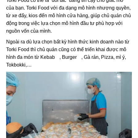
Torki Food có thể là “đối tác” đáng tin cậy cho giấc mơ
của bạn. Torki Food với đa dạng mô hình nhượng quyền,
từ xe đẩy, kios đến mô hình cửa hàng, giúp chủ quán chủ
động trong việc lựa chọn mô hình đầu tư phù hợp với
nguồn vốn của mình.
Ngoài ra dù lựa chọn bất kỳ hình thức kinh doanh nào từ
Torki Food thì chủ quán cũng có thể triển khai được mô
hình đa món từ
Kebab
,
Burger
, Gà rán, Pizza, mì ý,
Tokbokki,…