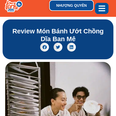
NHƯỢNG QUYỀN
GIỚI THIỆU
THƯƠNG HIỆU
TIN TỨC & XU HƯỚN
Review Món Bánh Ướt Chồng
Dĩa Ban Mê