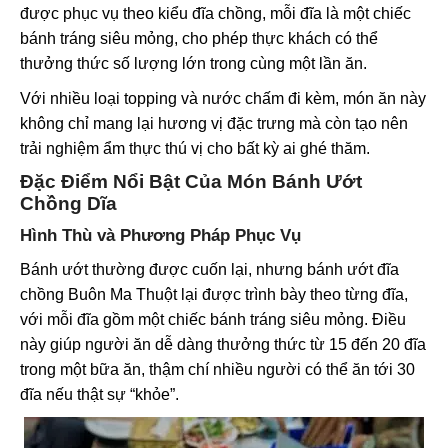
được phục vụ theo kiểu đĩa chồng, mỗi đĩa là một chiếc
bánh tráng siêu mỏng, cho phép thực khách có thể
thưởng thức số lượng lớn trong cùng một lần ăn.
Với nhiều loại topping và nước chấm đi kèm, món ăn này
không chỉ mang lại hương vị đặc trưng mà còn tạo nên
trải nghiệm ẩm thực thú vị cho bất kỳ ai ghé thăm.
Đặc Điểm Nổi Bật Của Món Bánh Ướt
Chồng Dĩa
Hình Thù và Phương Pháp Phục Vụ
Bánh ướt thường được cuốn lại, nhưng bánh ướt đĩa
chồng Buôn Ma Thuột lại được trình bày theo từng đĩa,
với mỗi đĩa gồm một chiếc bánh tráng siêu mỏng. Điều
này giúp người ăn dễ dàng thưởng thức từ 15 đến 20 đĩa
trong một bữa ăn, thậm chí nhiều người có thể ăn tới 30
đĩa nếu thật sự “khỏe”.