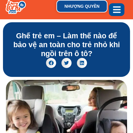
NHƯỢNG QUYỀN
GIỚI THIỆU
THƯƠNG HIỆU
TIN TỨC & XU HƯỚN
Ghế trẻ em – Làm thế nào để
bảo vệ an toàn cho trẻ nhỏ khi
ngồi trên ô tô?