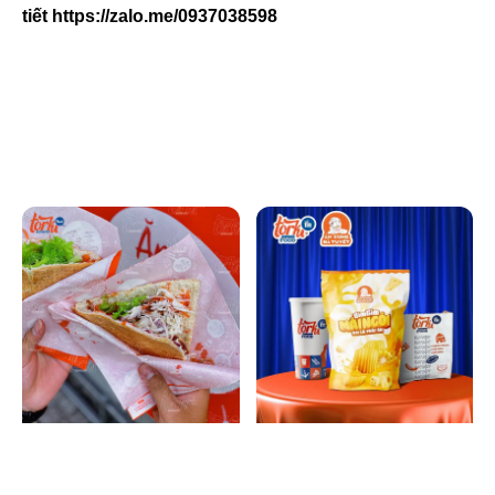
tiết
https://zalo.me/0937038598