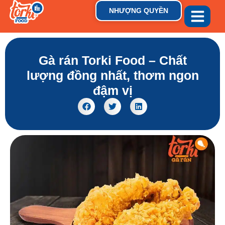
NHƯỢNG QUYỀN
GIỚI THIỆU
THƯƠNG HIỆU
TIN TỨC & XU HƯỚN
Gà rán Torki Food – Chất
lượng đồng nhất, thơm ngon
đậm vị