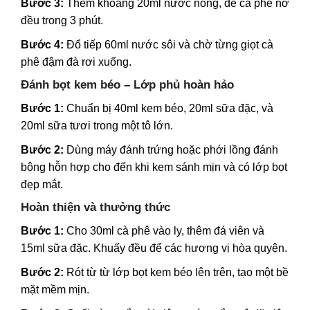
Bước 3:
Thêm khoảng 20ml nước nóng, để cà phê nở
đều trong 3 phút.
Bước 4:
Đổ tiếp 60ml nước sôi và chờ từng giọt cà
phê đậm đà rơi xuống.
Đánh bọt kem béo – Lớp phủ hoàn hảo
Bước 1:
Chuẩn bị 40ml kem béo, 20ml sữa đặc, và
20ml sữa tươi trong một tô lớn.
Bước 2:
Dùng máy đánh trứng hoặc phới lồng đánh
bông hỗn hợp cho đến khi kem sánh mịn và có lớp bọt
đẹp mắt.
Hoàn thiện và thưởng thức
Bước 1:
Cho 30ml cà phê vào ly, thêm đá viên và
15ml sữa đặc. Khuấy đều để các hương vị hòa quyện.
Bước 2:
Rót từ từ lớp bọt kem béo lên trên, tạo một bề
mặt mềm mịn.