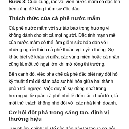
Bước 3:
Cuối cùng, rắc vài viên nước mắm cô đặc lên
trên cùng để tăng thêm sự độc đáo.
Thách thức của cà phê nước mắm
Cà phê nước mắm với sự táo bạo trong hương vị
không dành cho tất cả mọi người. Đặc tính mạnh mẽ
của nước mắm có thể làm giảm sức hấp dẫn với
những người thích cà phê thuần vị truyền thống. Sự
khác biệt về khẩu vị giữa các vùng miền hoặc cá nhân
cũng là một trở ngại lớn khi mở rộng thị trường.
Bên cạnh đó, việc pha chế cà phê đặc biệt này đòi hỏi
kỹ thuật tỉ mỉ để đảm bảo sự hài hòa giữa hai thành
phần trái ngược. Việc duy trì sự đồng nhất trong
hương vị, từ quán cà phê nhỏ lẻ đến các chuỗi lớn, là
một thử thách không nhỏ đối với các nhà
kinh doanh
.
Cơ hội đột phá trong sáng tạo, định vị
thường hiệu
Tuy nhiên, chính yếu tố độc đáo này lại tạo ra cơ hội