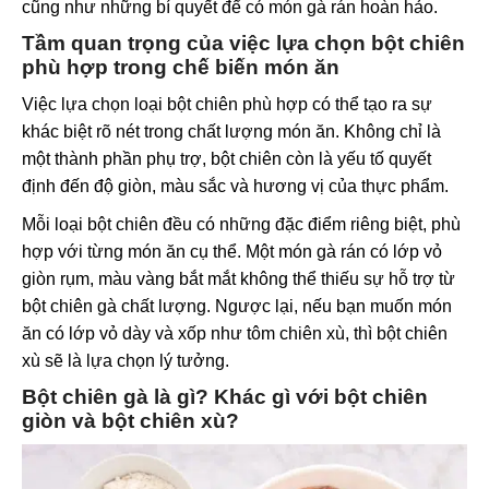
cũng như những bí quyết để có món gà rán hoàn hảo.
Tầm quan trọng của việc lựa chọn bột chiên
phù hợp trong chế biến món ăn
Việc lựa chọn loại bột chiên phù hợp có thể tạo ra sự
khác biệt rõ nét trong chất lượng món ăn. Không chỉ là
một thành phần phụ trợ, bột chiên còn là yếu tố quyết
định đến độ giòn, màu sắc và hương vị của thực phẩm.
Mỗi loại bột chiên đều có những đặc điểm riêng biệt, phù
hợp với từng món ăn cụ thể. Một món gà rán có lớp vỏ
giòn rụm, màu vàng bắt mắt không thể thiếu sự hỗ trợ từ
bột chiên gà chất lượng. Ngược lại, nếu bạn muốn món
ăn có lớp vỏ dày và xốp như tôm chiên xù, thì bột chiên
xù sẽ là lựa chọn lý tưởng.
Bột chiên gà là gì? Khác gì với bột chiên
giòn và bột chiên xù?