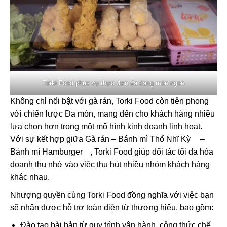
Torki Food phục vụ thực đơn đa dạng món ngon
Không chỉ nổi bật với gà rán, Torki Food còn tiên phong
với chiến lược Đa món, mang đến cho khách hàng nhiều
lựa chọn hơn trong một mô hình kinh doanh linh hoạt.
Với sự kết hợp giữa
Gà rán
–
Bánh mì Thổ Nhĩ Kỳ
–
Bánh mì Hamburger
, Torki Food giúp đối tác tối đa hóa
doanh thu nhờ vào việc thu hút nhiều nhóm khách hàng
khác nhau.
Nhượng quyền cùng Torki Food đồng nghĩa với việc bạn
sẽ nhận được hỗ trợ toàn diện từ thương hiệu, bao gồm:
Đào tạo bài bản từ quy trình vận hành, công thức chế