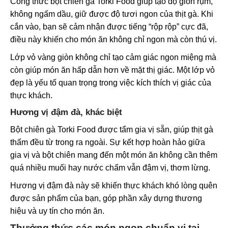
Công thức bột chiên gà Torki Food giúp tạo độ giòn rụm,
không ngấm dầu, giữ được độ tươi ngon của thịt gà. Khi
cắn vào, bạn sẽ cảm nhận được tiếng “rộp rộp” cực đã,
điều này khiến cho món ăn không chỉ ngon mà còn thú vị.
Lớp vỏ vàng giòn không chỉ tạo cảm giác ngon miệng mà
còn giúp món ăn hấp dẫn hơn về mặt thị giác. Một lớp vỏ
đẹp là yếu tố quan trọng trong việc kích thích vị giác của
thực khách.
Hương vị đậm đà, khác biệt
Bột chiên gà Torki Food được tẩm gia vị sẵn, giúp thịt gà
thấm đều từ trong ra ngoài. Sự kết hợp hoàn hảo giữa
gia vị và bột chiên mang đến một món ăn không cần thêm
quá nhiều muối hay nước chấm vẫn đậm vị, thơm lừng.
Hương vị đậm đà này sẽ khiến thực khách khó lòng quên
được sản phẩm của bạn, góp phần xây dựng thương
hiệu và uy tín cho món ăn.
Thưởng thức các món ngon chuẩn vị tại