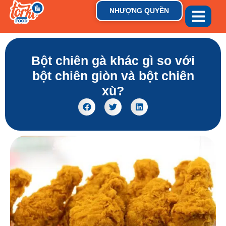
NHƯỢNG QUYỀN
GIỚI THIỆU
THƯƠNG HIỆU
TIN TỨC & XU HƯỚN
Bột chiên gà khác gì so với
bột chiên giòn và bột chiên
xù?