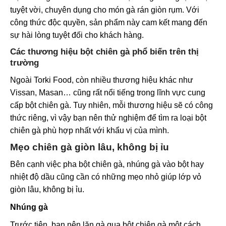
tuyệt vời, chuyên dụng cho món gà rán giòn rụm. Với
công thức độc quyền, sản phẩm này cam kết mang đến
sự hài lòng tuyệt đối cho khách hàng.
Các thương hiệu bột chiên gà phổ biến trên thị
trường
Ngoài Torki Food, còn nhiều thương hiệu khác như
Vissan, Masan… cũng rất nổi tiếng trong lĩnh vực cung
cấp bột chiên gà. Tuy nhiên, mỗi thương hiệu sẽ có công
thức riêng, vì vậy bạn nên thử nghiệm để tìm ra loại bột
chiên gà phù hợp nhất với khẩu vị của mình.
Mẹo chiên gà giòn lâu, không bị ỉu
Bên cạnh việc
pha bột chiên gà
, nhúng gà vào bột hay
nhiệt độ dầu cũng cần có những mẹo nhỏ giúp lớp vỏ
giòn lâu, không bị ỉu.
Nhúng gà
Trước tiên, bạn nên lăn gà qua bột chiên gà một cách