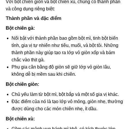
Với bột chiên giòn và bột chiên xù, chúng có thành phần
và công dụng riêng biệt:
Thành phần và đặc điểm
Bột chiên gà:
Nổi bật với thành phần bao gồm bột mì, tinh bột biến
tính, gia vị tự nhiên như tiêu, muối, và bột tỏi. Những
thành phần này giúp tạo ra lớp vỏ giòn xốp và bám
chắc vào thịt gà.
Phụ gia cân bằng độ giòn sẽ giữ lớp vỏ giòn lâu,
không dễ bị mềm sau khi chiên.
Bột chiên giòn:
Chủ yếu làm từ bột mì, bột bắp và một số gia vị khác.
Đặc điểm của nó là tạo lớp vỏ mỏng, giòn nhẹ, thường
được dùng cho các món chiên nhẹ, ít dầu.
Bột chiên xù:
Gồm các mảnh vụn bánh mì khô, có kích thước lớn