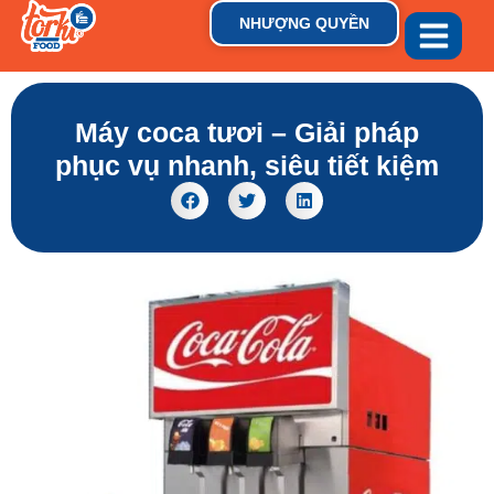
NHƯỢNG QUYỀN
GIỚI THIỆU
THƯƠNG HIỆU
TIN TỨC & XU HƯỚN
Máy coca tươi – Giải pháp
phục vụ nhanh, siêu tiết kiệm