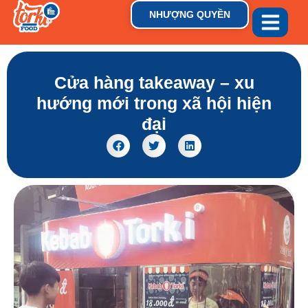
NHƯỢNG QUYỀN
GIỚI THIỆU
THƯƠNG HIỆU
TIN TỨC & XU HƯỚN
Cửa hàng takeaway – xu
hướng mới trong xã hội hiện
đại