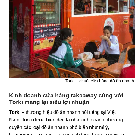
Torki – chuỗi cửa hàng đồ ăn nhanh 
Kinh doanh cửa hàng takeaway cùng với
Torki mang lại siêu lợi nhuận
Tork
i
– thương hiệu đồ ăn nhanh nổi tiếng tại Việt
Nam. Torki được biến đến là nhà kinh doanh nhượng
quyền các loại đồ ăn nhanh phổ biến như
mì ý
,
hamburger
,
gà rán
,…dưới hình thức là xe takeaway