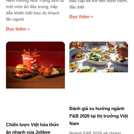
Nem nướng Nha Trang luôn là
bao cấp đã trở nên thịnh hành,
một món ăn đặc trưng, hấp
đặc biệt
dẫn khiến biết bao du khách
Đọc thêm »
lẫn người
Đọc thêm »
Đánh giá xu hướng ngành
F&B 2026 tại thị trường Việt
Nam
Chiến lược Việt hóa thức
ăn nhanh của Jolibee
Ngành F&B 2026 sẽ chứng