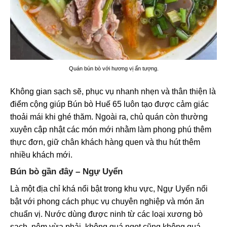
Quán bún bò với hương vị ấn tượng.
Không gian sạch sẽ, phục vụ nhanh nhẹn và thân thiện là
điểm cộng giúp Bún bò Huế 65 luôn tạo được cảm giác
thoải mái khi ghé thăm. Ngoài ra, chủ quán còn thường
xuyên cập nhật các món mới nhằm làm phong phú thêm
thực đơn, giữ chân khách hàng quen và thu hút thêm
nhiều khách mới.
Bún bò gần đây – Ngự Uyển
Là một địa chỉ khá nổi bật trong khu vực, Ngự Uyển nổi
bật với phong cách phục vụ chuyên nghiệp và món ăn
chuẩn vị. Nước dùng được ninh từ các loại xương bò
sạch, nêm vừa phải, không quá ngọt cũng không quá