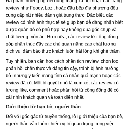
Đa phần, những người dùng mạng xã hội hoặc các trang
review như Foody, Lozi, hoặc đầu bếp địa phương đều
cung cấp rất nhiều đánh giá trung thực. Đặc biệt, các
review có hình ảnh thực tế sẽ giúp bạn dễ dàng nhận biết
được quán đó có phù hợp hay không qua góc chụp và
chất lượng món ăn. Hơn nữa, các review từ cộng đồng
góp phần thúc đẩy các chủ quán nâng cao chất lượng
dịch vụ, đảm bảo thực khách luôn hài lòng khi ghé thăm.
Tuy nhiên, bạn cần học cách phân tích review, chọn lọc
phản hồi chân thực và đáng tin cậy, tránh bị ảnh hưởng
bởi những ý kiến mang tính cá nhân quá mạnh hoặc các
review đã cũ. Một bí quyết nhỏ là xem xét các review có
lượng like, comment hoặc phản hồi từ cộng đồng để có
cái nhìn khách quan và toàn diện nhất.
Giới thiệu từ bạn bè, người thân
Đối với gốc gác từ truyền thống, lời giới thiệu của bạn bè,
người thân vẫn luôn chiếm vị trí quan trọng trong việc