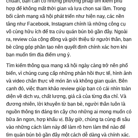
chuẩn, bạn cần có những phương pháp tìm kiếm phù
hợp để không mất thời gian và lựa chọn sai lầm. Trong
bối cảnh mạng xã hội phát triển như hiện nay, các nền
tảng như Facebook, Instagram chính là những công cụ
vô cùng hữu ích để tra cứu quán bún bò gần đây. Ngoài
ra, review của cộng đồng và giới thiệu từ người thân, bạn
bè cũng góp phần tạo nên quyết định chính xác hơn khi
bạn muốn tìm địa điểm ưng ý.
Tìm kiếm thông qua mạng xã hội ngày càng trở nên phổ
biến, vì chúng cung cấp những phản hồi thực tế, hình ảnh
và video chân thực về món ăn và không gian quán. Bên
cạnh đó, việc tham khảo review giúp bạn có cái nhìn toàn
diện về dịch vụ, chất lượng, giá cả của từng địa chỉ. Và
đương nhiên, lời khuyên từ bạn bè, người thân luôn là
nguồn thông tin đáng tin cậy cho những ai mong muốn có
bữa ăn ngon, hợp khẩu vị. Bây giờ, chúng ta cùng đi sâu
vào những cách làm này để làm rõ hơn làm thế nào để
tìm quán bún bò gần đây một cách dễ dàng và chính xác.