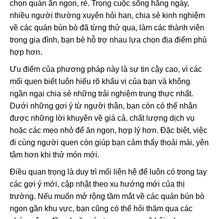
chọn quán ăn ngon, rẻ. Trong cuộc sống hằng ngày,
nhiều người thường xuyên hỏi han, chia sẻ kinh nghiệm
về các quán bún bò đã từng thử qua, làm các thành viên
trong gia đình, bạn bè hỗ trợ nhau lựa chọn địa điểm phù
hợp hơn.
Ưu điểm của phương pháp này là sự tin cậy cao, vì các
mối quen biết luôn hiểu rõ khẩu vị của bạn và không
ngần ngại chia sẻ những trải nghiệm trung thực nhất.
Dưới những gợi ý từ người thân, bạn còn có thể nhận
được những lời khuyên về giá cả, chất lượng dịch vụ
hoặc các mẹo nhỏ để ăn ngon, hợp lý hơn. Đặc biệt, việc
đi cùng người quen còn giúp bạn cảm thấy thoải mái, yên
tâm hơn khi thử món mới.
Điều quan trọng là duy trì mối liên hệ để luôn có trong tay
các gợi ý mới, cập nhật theo xu hướng mới của thị
trường. Nếu muốn mở rộng tầm mắt về các quán bún bò
ngon gần khu vực, bạn cũng có thể hỏi thăm qua các