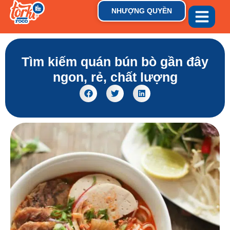
NHƯỢNG QUYỀN
GIỚI THIỆU
THƯƠNG HIỆU
TIN TỨC & XU HƯỚN
Tìm kiếm quán bún bò gần đây
ngon, rẻ, chất lượng