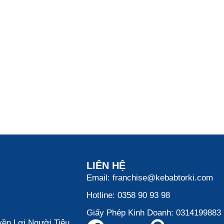
LIÊN HỆ
Email: franchise@kebabtorki.com
Hotline: 0358 90 93 98
Giấy Phép Kinh Doanh: 0314199883
ền Lợi Người Tiêu