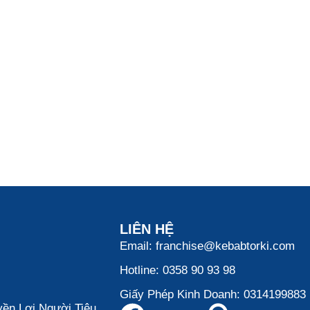
LIÊN HỆ
Email: franchise@kebabtorki.com
Hotline: 0358 90 93 98
Giấy Phép Kinh Doanh: 0314199883
ền Lợi Người Tiêu