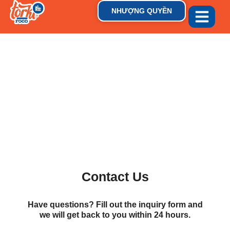
NHƯỢNG QUYỀN
GIỚI THIỆU
THƯƠNG HIỆU
TIN TỨC & XU HƯỚN
Contact Us
Have questions? Fill out the inquiry form and
we will get back to you within 24 hours.