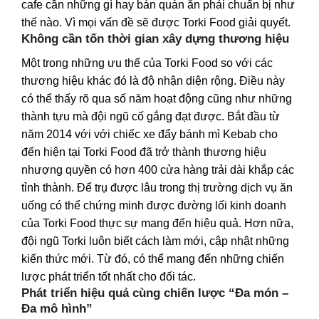
cafe cần những gì hay bán quán ăn phải chuẩn bị như
thế nào. Vì mọi vấn đề sẽ được Torki Food giải quyết.
Không cần tốn thời gian xây dựng thương hiệu
Một trong những ưu thế của Torki Food so với các
thương hiệu khác đó là độ nhận diện rộng. Điều này
có thể thấy rõ qua số năm hoạt động cũng như những
thành tựu mà đội ngũ cố gắng đạt được. Bắt đầu từ
năm 2014 với với chiếc xe đẩy bánh mì Kebab cho
đến hiện tại Torki Food đã trở thành thương hiệu
nhượng quyền có hơn 400 cửa hàng trải dài khắp các
tỉnh thành. Để trụ được lâu trong thị trường dịch vụ ăn
uống có thể chứng minh được đường lối kinh doanh
của Torki Food thực sự mang đến hiệu quả. Hơn nữa,
đội ngũ Torki luôn biết cách làm mới, cập nhật những
kiến thức mới. Từ đó, có thể mang đến những chiến
lược phát triển tốt nhất cho đối tác.
Phát triển hiệu quả cùng chiến lược “Đa món –
Đa mô hình”