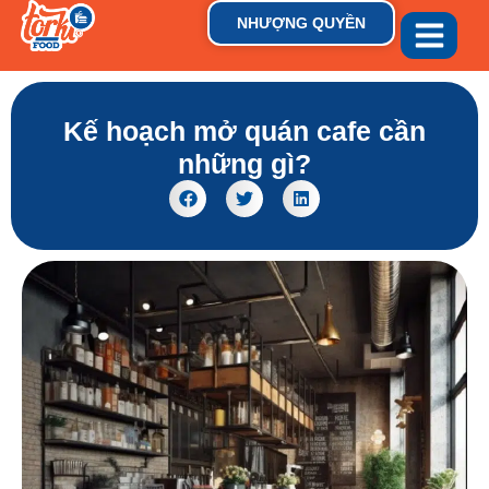
NHƯỢNG QUYỀN
GIỚI THIỆU
THƯƠNG HIỆU
TIN TỨC & XU HƯỚN
Kế hoạch mở quán cafe cần
những gì?