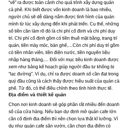
“vẽ” ra được toàn cảnh cho quá trình xây dựng quán
cà phê. Khi biết được vốn kinh doanh là bao nhiêu,
người chủ sẽ dễ dàng nắm được tình hình của quán
mình từ lúc xây dựng đến khi phát triển. Cụ thể, những
số tiền cần làm rõ đó là chi phí cố định và chi phí duy
trì. Chi phí cố định gồm có tiền thuê mặt bằng, trang trí
quán, tiền máy móc, bàn ghế,…Còn chi phí duy trì gồm
có tiền nhân viên, tiền điện nước, tiền nguyên liệu
nhập hàng tháng,… Đối với mục tiêu kinh doanh được
xem như bảng kế hoạch giúp người đầu tư không bị
“lạc đường”. Ví dụ, chỉ ra được doanh số cần đạt trong
quý đầu cũng là cách thấy được hiệu suất của quán cà
phê. Từ đó, có thể điều chỉnh theo tình hình thực tế.
Địa điểm và thiết kế quán
Chọn nơi kinh doanh sẽ góp phần rất nhiều đến doanh
số của cửa hàng. Nếu bạn dự định mở quán cafe lớn
cần cố định địa điểm thì nên chọn lựa thật kĩ lưỡng. Ví
dụ như quán cafe sân vườn, cần chọn địa điểm có